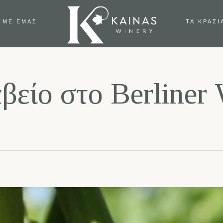
 ΜΕ ΕΜΑΣ
ΤΑ ΚΡΑΣΙ
α
β
ε
ί
ο
σ
τ
ο
B
e
r
l
i
n
e
r