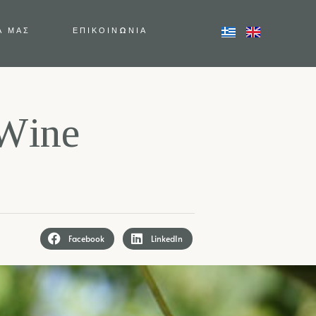
Α ΜΑΣ
ΕΠΙΚΟΙΝΩΝΙΑ
W
i
n
e
Facebook
LinkedIn