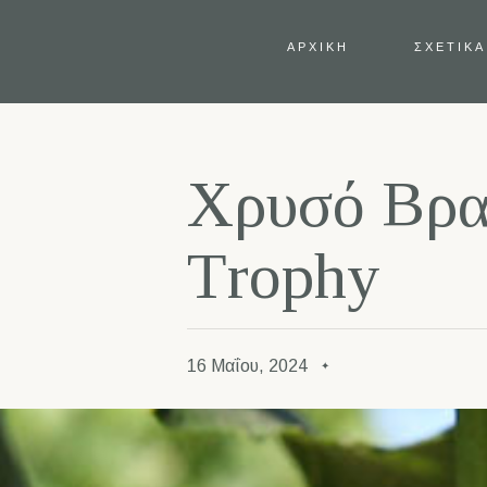
ΑΡΧΙΚΗ
ΣΧΕΤΙΚΑ
Χ
ρ
υ
σ
ό
Β
ρ
T
r
o
p
h
y
16 Μαΐου, 2024
✦